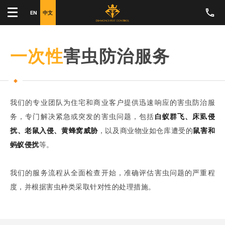
EN
中文
一次性
害虫防治服务
我们的专业团队为住宅和商业客户提供迅速响应的害虫防治服
务，专门解决紧急或突发的害虫问题，包括
白蚁群飞、床虱侵
扰、老鼠入侵、黄蜂窝威胁
，以及商业物业如仓库遭受的
鼠害和
蚂蚁侵扰
等。
我们的服务流程从全面检查开始，准确评估害虫问题的严重程
度，并根据害虫种类采取针对性的处理措施。