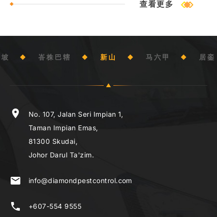
查看更多
隆坡
峇株巴辖
新山
马六甲
居銮
location_on
location_on
location_on
location_on
location_on
location_on
No. 107, Jalan Seri Impian 1,
G-3 Jalan PM7,
No. 19 (1st Floor), Susur 1,
71a Jalan Pesta,
73B, Jalan BP 7/2,
No. 16B, Jalan Rotan Utama,
Taman Impian Emas,
Plaza Mahkota,
Jalan Johor Tenggara,
Kampung Kenangan Tun Dr Ismail 1,
Bandar Bukit Puchong,
Taman Sri Jaya,
81300 Skudai,
75000 Melaka.
86000 Kluang,
Off Jalan Bakri,
47120 Puchong, Selangor.
83000 Batu Pahat,
Johor Darul Ta'zim.
Johor Darul Ta'zim.
84000 Muar,
Johor Darul Ta'zim.
email
email
info@diamondpestcontrol.com
kl@diamondpest.com.my
Johor Darul Ta'zim.
email
email
email
info@diamondpestcontrol.com
info@diamondpestcontrol.com
info@diamondpestcontrol.com
phone_iphone
phone
email
+603-8084 9555
+6012-738 6777 (Loo Wang Xuan)
info@diamondpestcontrol.com
phone
phone
phone
+607-554 9555
+607-773 1555
+607-438 8555