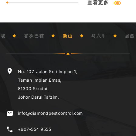
查看更多
隆坡
峇株巴辖
新山
马六甲
居銮
location_on
location_on
location_on
location_on
location_on
location_on
No. 107, Jalan Seri Impian 1,
G-3 Jalan PM7,
No. 19 (1st Floor), Susur 1,
71a Jalan Pesta,
73B, Jalan BP 7/2,
No. 16B, Jalan Rotan Utama,
Taman Impian Emas,
Plaza Mahkota,
Jalan Johor Tenggara,
Kampung Kenangan Tun Dr Ismail 1,
Bandar Bukit Puchong,
Taman Sri Jaya,
81300 Skudai,
75000 Melaka.
86000 Kluang,
Off Jalan Bakri,
47120 Puchong, Selangor.
83000 Batu Pahat,
Johor Darul Ta'zim.
Johor Darul Ta'zim.
84000 Muar,
Johor Darul Ta'zim.
email
email
info@diamondpestcontrol.com
kl@diamondpest.com.my
Johor Darul Ta'zim.
email
email
email
info@diamondpestcontrol.com
info@diamondpestcontrol.com
info@diamondpestcontrol.com
phone_iphone
phone
email
+603-8084 9555
+6012-738 6777 (Loo Wang Xuan)
info@diamondpestcontrol.com
phone
phone
phone
+607-554 9555
+607-773 1555
+607-438 8555