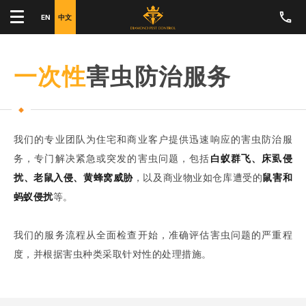
EN
中文
一次性
害虫防治服务
我们的专业团队为住宅和商业客户提供迅速响应的害虫防治服
务，专门解决紧急或突发的害虫问题，包括
白蚁群飞、床虱侵
扰、老鼠入侵、黄蜂窝威胁
，以及商业物业如仓库遭受的
鼠害和
蚂蚁侵扰
等。
我们的服务流程从全面检查开始，准确评估害虫问题的严重程
度，并根据害虫种类采取针对性的处理措施。